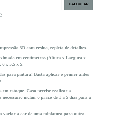
CALCULAR
EP
mpressão 3D com resina, repleta de detalhes.
imado em centímetros (Altura x Largura x
6 x 5,5 x 5.
as para pintura! Basta aplicar o primer antes
a.
 em estoque. Caso precise realizar a
 necessário incluir o prazo de 1 a 5 dias para a
 variar a cor de uma miniatura para outra.