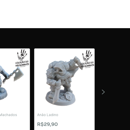
 Machados
Anão Ladino
Anão Defensor
R$29,90
R$34,90