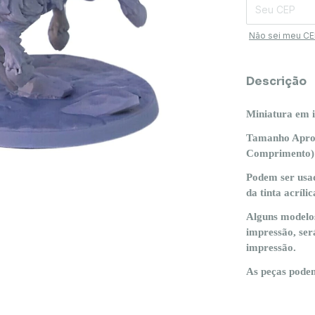
Não sei meu C
Descrição
Miniatura em i
Tamanho Aprox
Comprimento): 
Podem ser usad
da tinta acrílic
Alguns modelos
impressão, será
impressão.
As peças podem