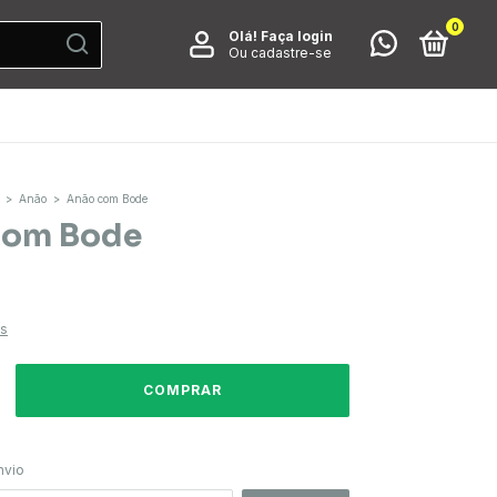
0
Olá!
Faça login
Ou cadastre-se
>
Anão
>
Anão com Bode
com Bode
es
ALTERAR CEP
CEP:
nvio