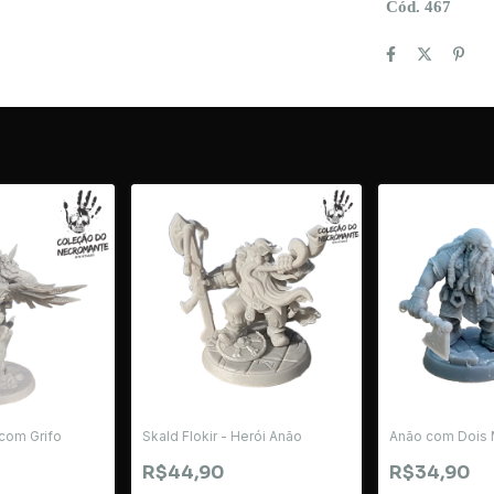
Cód. 467
com Grifo
Skald Flokir - Herói Anão
Anão com Dois
R$44,90
R$34,90