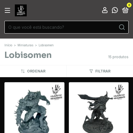
0
Início
>
Miniaturas
>
Lobisomen
Lobisomen
15 produtos
ORDENAR
FILTRAR