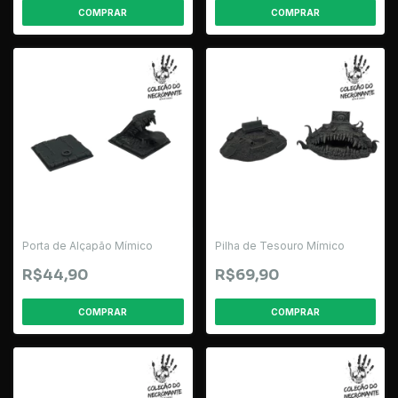
Porta de Alçapão Mímico
Pilha de Tesouro Mímico
R$44,90
R$69,90