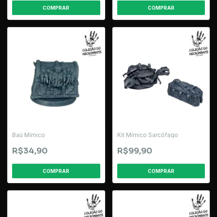
Baú Mímico
Kit Mímico Sarcófago
R$34,90
R$99,90