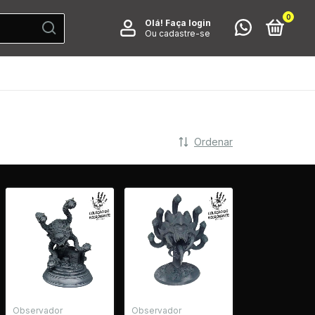
0
Olá!
Faça login
Ou cadastre-se
Ordenar
Observador
Observador