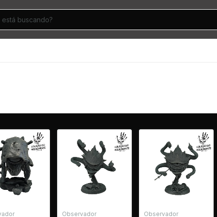
vador
Observador
Observador