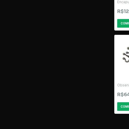
Encap
R$12
Obser
R$6