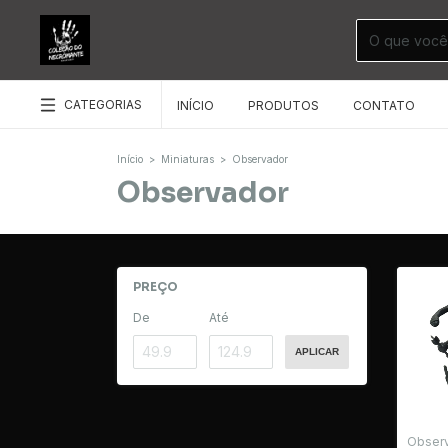
CATEGORIAS
INÍCIO
PRODUTOS
CONTATO
Início
>
Miniaturas
>
Observador
Observador
PREÇO
De
Até
APLICAR
Obser