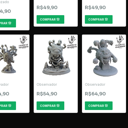
uzado
R$49,90
R$49,90
4,90
vador
Observador
Observador
4,90
R$54,90
R$64,90