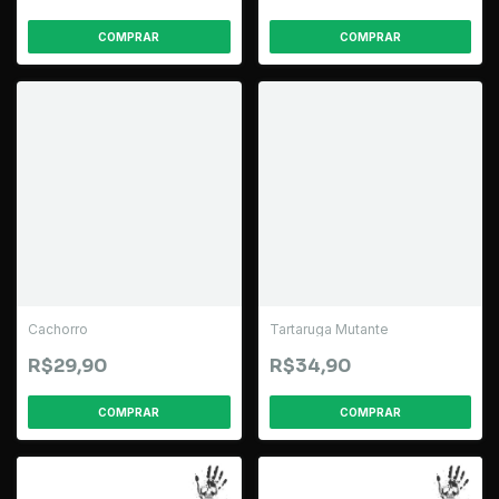
Cachorro
Tartaruga Mutante
R$29,90
R$34,90