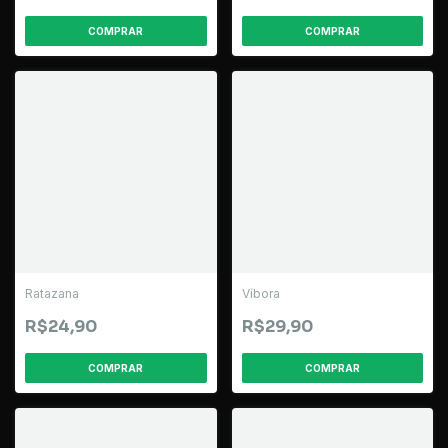
Ratazana
Víbora
R$24,90
R$29,90