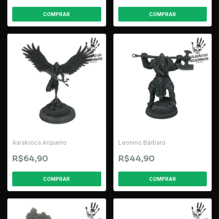
Aarakroca Arqueiro
Leonino Bárbaro
R$64,90
R$44,90