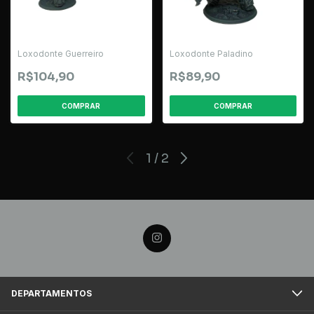
Loxodonte Guerreiro
Loxodonte Paladino
R$104,90
R$89,90
1
/
2
DEPARTAMENTOS